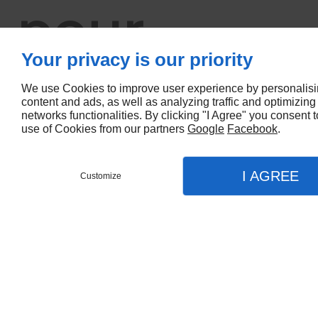
pour
Your privacy is our priority
réussir les
We use Cookies to improve user experience by personalis
content and ads, as well as analyzing traffic and optimizing
networks functionalities. By clicking "I Agree" you consent t
use of Cookies from our partners
Google
Facebook
.
travaux de
I AGREE
Customize
DEVIS GRA
MENU
APPEL
PLAN
rénovation
Accueil
Nos prestations
Rénovation intérieure