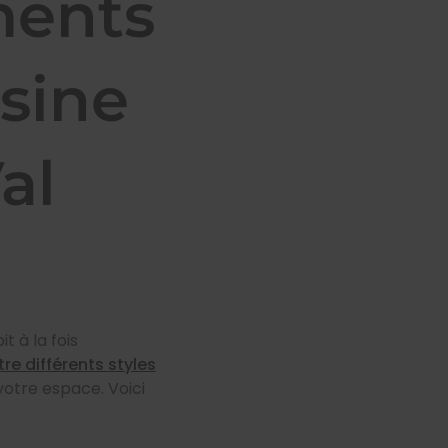
ents
sine
al
t à la fois
tre différents styles
votre espace. Voici