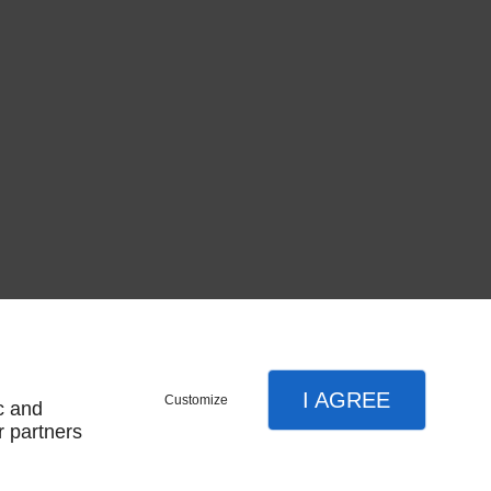
I AGREE
Customize
c and
r partners