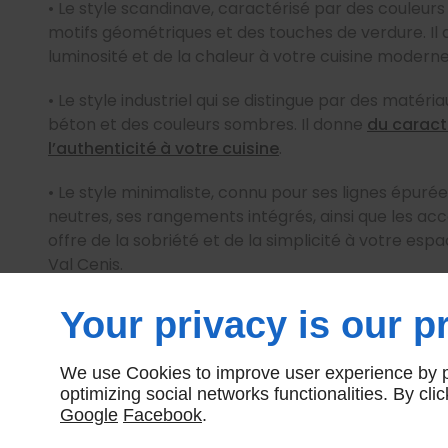
• Le style scandinave, caractérisé par des couleurs c
motifs géométriques et des touches de verdure. Il 
luminosité et de la chaleur à votre cuisine moderne
• Le style industriel qui se distingue par des matéri
béton et des couleurs sombres. Il donne
du caract
l’authenticité à votre cuisine
.
• Le style minimaliste, connu pour ses lignes épurée
neutres, ses rangements intégrés, ainsi que les acce
offre de la sobriété et de la simplicité à votre es
Val Cenis.
Your privacy is our pr
We use Cookies to improve user experience by pe
Les différent
optimizing social networks functionalities. By cl
Google
Facebook
.