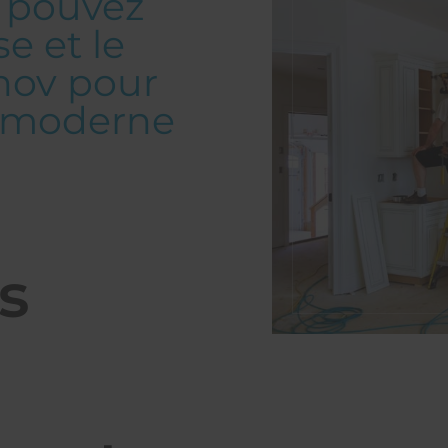
s pouvez
e et le
enov pour
ne moderne
s