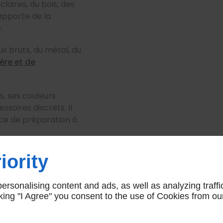
laires, du bois, des
apporte de la
.
aux bruts, du métal, du
ère et de
s, ses couleurs
ssoires discrets. Il
pace de préparation à
iority
rsonalising content and ads, as well as analyzing traffi
s
icking "I Agree" you consent to the use of Cookies from ou