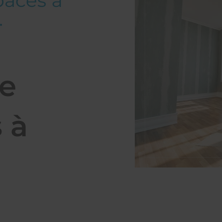
paces à
.
e
 à