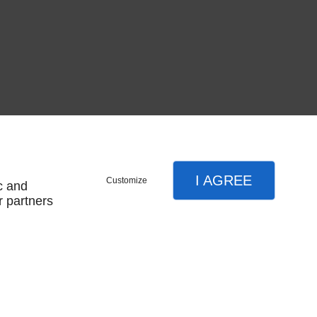
I AGREE
Customize
c and
r partners