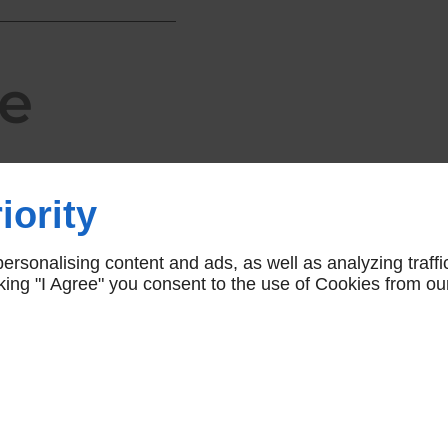
e
urg-
iority
e
rsonalising content and ads, as well as analyzing traffi
icking "I Agree" you consent to the use of Cookies from ou
t le cœur de votre
as et créez des
st pourquoi nous
ovation de cuisines