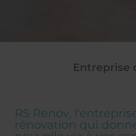
Entreprise 
RS Renov, l'entrepris
rénovation qui donn