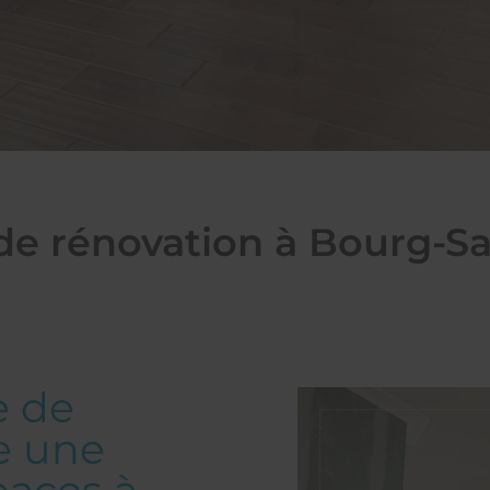
de rénovation à Bourg-S
e de
e une