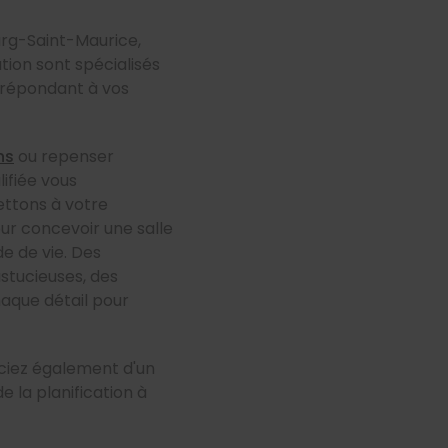
ourg-Saint-Maurice,
tion sont spécialisés
, répondant à vos
ns
ou repenser
ifiée vous
ttons à votre
our concevoir une salle
e de vie. Des
stucieuses, des
chaque détail pour
ciez également d'un
 de la planification à